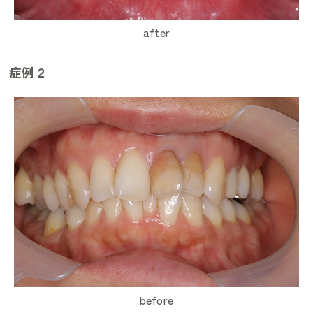
after
症例２
before